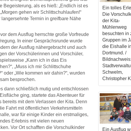
e Begeisterung, als es hieß: „Endlich ist es
Ein tolles Erl
 „Morgen gehen wir Schlittschuhlaufen!“
Die Vorschulk
 langersehnte Termin in greifbare Nähe
der Kita-
Mühlenweg
besuchten in
 vor dem Ausflug herrschte große Vorfreude
Gruppen im J
regung. In einer Gesprächsrunde wurde
die Eishalle i
dern der Ausflug nähergebracht und auch
Dortmund. /
gen der Vorschülerinnen und Vorschüler,
Bildnachweis
spielsweise „Kann ich in das Eis
Stadtverwalt
hen?“, „Muss ich mir Schlittschuhe
Schwelm,
?“ oder „Wie kommen wir dahin?“, wurden
Christopher K
sam besprochen.
s dann schließlich mutig und entschlossen
 Eisfläche ging, startete das Abenteuer für
s bereits mit dem Verlassen der Kita. Denn
ie Fahrt mit öffentlichen Verkehrsmitteln
halle, war für einige Kinder ein erstmaliges,
des Erlebnis mit vielen neuen
ken. Vor Ort schafften die Vorschulkinder
Ein Ausflug w