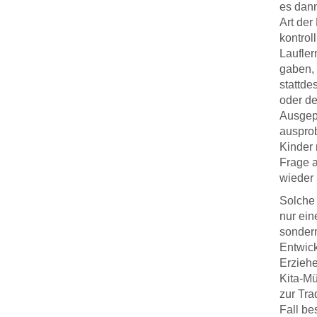
es dann
Art de
kontrol
Laufler
gaben,
stattde
oder de
Ausgepo
ausprob
Kinder 
Frage 
wieder 
Solche 
nur ein
sondern
Entwic
Erziehe
Kita-Mü
zur Tra
Fall be