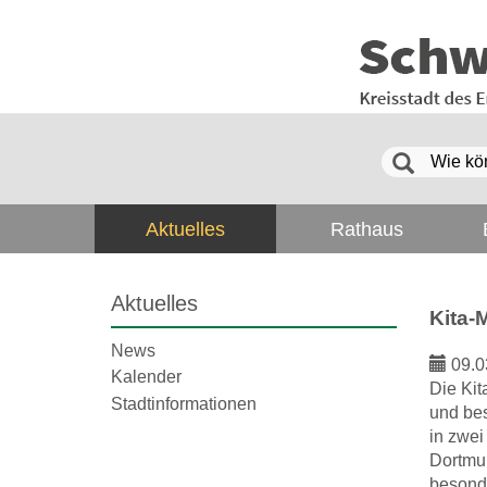
Aktuelles
Rathaus
Aktuelles
Kita-
News
09.0
Kalender
Die Ki
Stadtinformationen
und bes
in zwei
Dortmun
besond