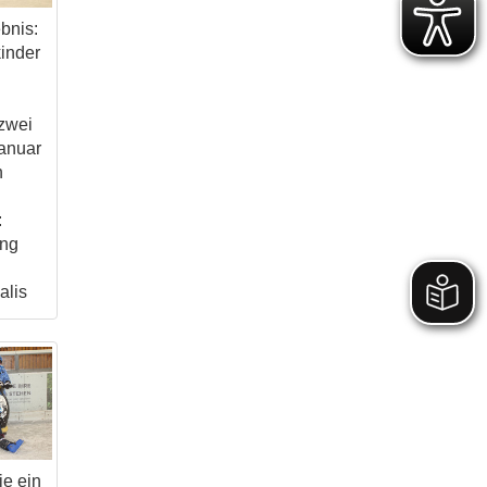
ebnis:
inder
 zwei
anuar
n
:
ung
alis
ie ein