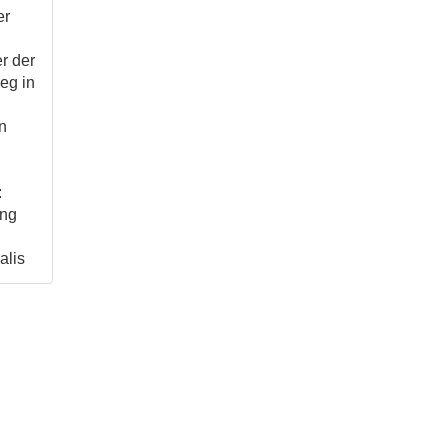
er
r der
eg in
n
:
ung
alis