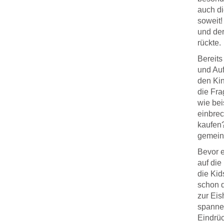
auch di
soweit!
und der
rückte.
Bereits
und Auf
den Kin
die Fra
wie bei
einbrec
kaufen
gemein
Bevor e
auf die
die Kid
schon d
zur Eis
spannen
Eindrüc