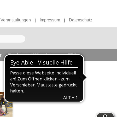
Veranstaltungen
Impressum
Datenschutz
|
|
en
Tourismus | Wirtschaft
TBS