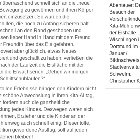
 überraschend schnell sich an die „neue“
Abenteuer: D
r Bewegung zu gewöhnen und ihren Körper
Besuch der
liert einzusetzen. So wurden die
Vorschulkinde
nhilfen, die noch zu Anfang sicheren halt
Kita-Mühlenw
 schnell an den Rand geschoben und
der Eishalle
ssen lieber Hand in Hand mit dem Freund
Wischlingen i
r Freundin über das Eis gefahren.
Dortmund im
wert aber glücklich, etwas Neues
Januar /
iert und geschafft zu haben, verließen die
Bildnachweis
nach der Laufzeit die Eisfläche mit der
Stadtverwalt
an die Erwachsenen: „Gehen wir morgen
Schwelm,
Schlittschuhlaufen?“
Christopher K
tollen Erlebnisse bringen den Kindern nicht
e schöne Abwechslung in ihren Kita-Alltag,
 fördern auch die ganzheitliche
klung jedes Kindes. Deswegen waren sich
rinnen, Erzieher und die Kinder an der
hlenweg auch schnell einig: Dieser tolle,
dition gewordene Ausflug, soll auf jeden
stehen bleiben!