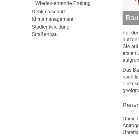
Wiederkehrende Prüfung
Denkmalschutz
Bau
Klimamanagement
Stadtentwicklung
Für den
Straßenbau
nutzen 
Sie auf
ersten 
aufgrun
Das Bau
noch fr
einzuse
geeigne
Bauvo
Damit d
Antrage
Unterla