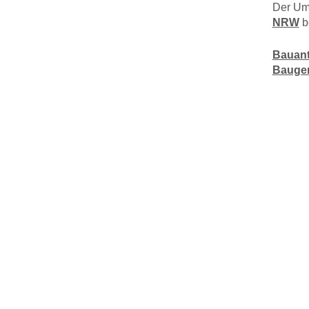
Der Umf
NRW
b
Bauant
Bauge