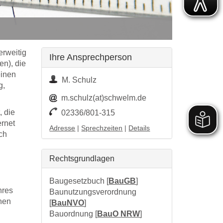
erweitig
Ihre Ansprechperson
n), die
einen
M. Schulz
g,
m.schulz(at)schwelm.de
, die
02336/801-315
ernet
Adresse
|
Sprechzeiten
|
Details
ch
Rechtsgrundlagen
Baugesetzbuch [
BauGB
]
hres
Baunutzungsverordnung
chen
[
BauNVO
]
Bauordnung [
BauO NRW
]