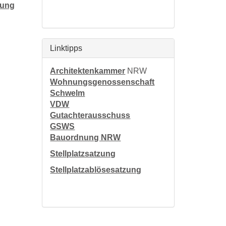
nung
Linktipps
Architektenkammer
NRW
Wohnungsgenossenschaft
Schwelm
VDW
Gutachterausschuss
GSWS
Bauordnung NRW
Stellplatzsatzung
Stellplatzablösesatzung