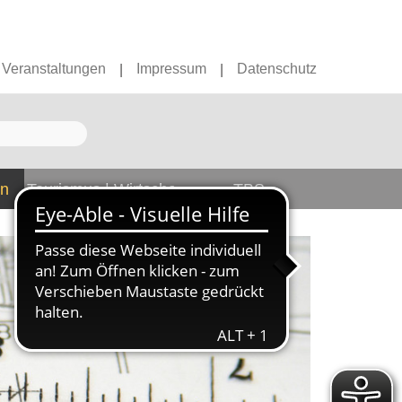
Veranstaltungen
Impressum
Datenschutz
|
|
en
Tourismus | Wirtschaft
TBS