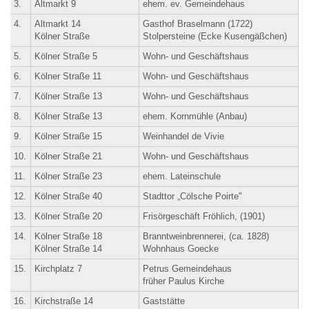
3.
Altmarkt 9
ehem. ev. Gemeindehaus
4.
Altmarkt 14
Gasthof Braselmann (1722)
Kölner Straße
Stolpersteine (Ecke Kusengäßchen)
5.
Kölner Straße 5
Wohn- und Geschäftshaus
6.
Kölner Straße 11
Wohn- und Geschäftshaus
7.
Kölner Straße 13
Wohn- und Geschäftshaus
8.
Kölner Straße 13
ehem. Kornmühle (Anbau)
9.
Kölner Straße 15
Weinhandel de Vivie
10.
Kölner Straße 21
Wohn- und Geschäftshaus
11.
Kölner Straße 23
ehem. Lateinschule
12.
Kölner Straße 40
Stadttor „Cölsche Poirte"
13.
Kölner Straße 20
Frisörgeschäft Fröhlich, (1901)
14.
Kölner Straße 18
Branntweinbrennerei, (ca. 1828)
Kölner Straße 14
Wohnhaus Goecke
15.
Kirchplatz 7
Petrus Gemeindehaus
früher Paulus Kirche
16.
Kirchstraße 14
Gaststätte