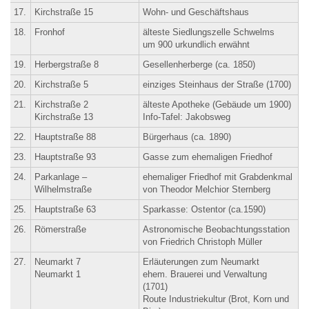
17.
Kirchstraße 15
Wohn- und Geschäftshaus
18.
Fronhof
älteste Siedlungszelle Schwelms
um 900 urkundlich erwähnt
19.
Herbergstraße 8
Gesellenherberge (ca. 1850)
20.
Kirchstraße 5
einziges Steinhaus der Straße (1700)
21.
Kirchstraße 2
älteste Apotheke (Gebäude um 1900)
Kirchstraße 13
Info-Tafel: Jakobsweg
22.
Hauptstraße 88
Bürgerhaus (ca. 1890)
23.
Hauptstraße 93
Gasse zum ehemaligen Friedhof
24.
Parkanlage –
ehemaliger Friedhof mit Grabdenkmal
Wilhelmstraße
von Theodor Melchior Sternberg
25.
Hauptstraße 63
Sparkasse: Ostentor (ca.1590)
26.
Römerstraße
Astronomische Beobachtungsstation
von Friedrich Christoph Müller
27.
Neumarkt 7
Erläuterungen zum Neumarkt
Neumarkt 1
ehem. Brauerei und Verwaltung
(1701)
Route Industriekultur (Brot, Korn und