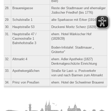
Bier)
28.
Brauereigasse
Reste der Stadtmauer und ehemaliger
Jüdischer Friedhof (bis 1776)
29.
Schulstraße 1
alte Sparkasse mit Erker (1914)
30.
Hauptstraße 53
Druckerei Moritz Scherz (1829)
31.
Hauptstraße 47 /
ehem. Hotel Märkischer Hof
Casinostraße 1
(1828/29)
Bahnhofstraße 3
Boden-Infotafel: Stadtmauer „
Grütertor"
32.
Altmarkt 4
ehem. Adler Apotheke (1827)
Denkmalgeschützte Einrichtung
33.
Apothekergäßchen
Straße für Last- u. Postverkehr
von und nach Barmen zum Altmarkt
34.
Prinz von Preußen
ehem. Hotel der Schwelmer Brauerei