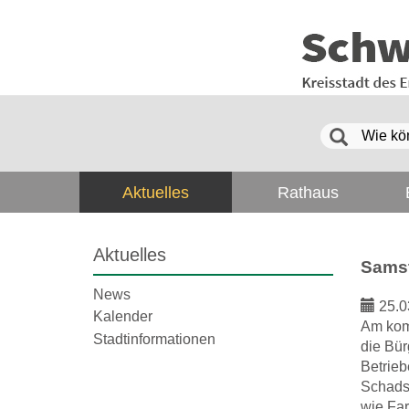
Aktuelles
Rathaus
Aktuelles
Samst
News
25.0
Kalender
Am kom
Stadtinformationen
die Bür
Betrie
Schadst
wie Far