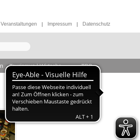
Veranstaltungen
Impressum
Datenschutz
|
|
en
Tourismus | Wirtschaft
TBS