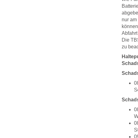
Batteri
abgeben
nur am
können.
Abfahrt
Die TBS
zu beac
Haltep
Schads
Schads
0
S
Schads
0
W
0
S
0