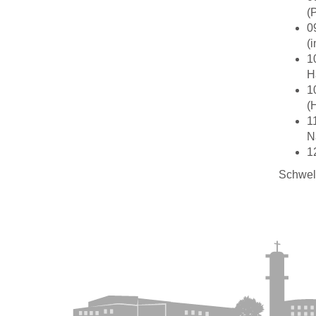
(
0
(
1
H
1
(
1
N
1
Schwel