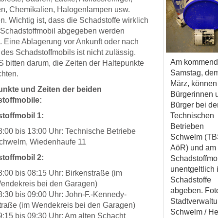
en, Chemikalien, Halogenlampen usw.
. Wichtig ist, dass die Schadstoffe wirklich
 Schadstoffmobil abgegeben werden
 Eine Ablagerung vor Ankunft oder nach
 des Schadstoffmobils ist nicht zulässig.
Am kommend
 bitten darum, die Zeiten der Haltepunkte
Samstag, dem
hten.
März, können
unkte und Zeiten der beiden
Bürgerinnen 
toffmobile:
Bürger bei de
Technischen
toffmobil 1:
Betrieben
8:00 bis 13:00 Uhr: Technische Betriebe
Schwelm (T
chwelm, Wiedenhaufe 11
AöR) und am
toffmobil 2:
Schadstoffmo
unentgeltlich 
8:00 bis 08:15 Uhr: Birkenstraße (im
Schadstoffe
endekreis bei den Garagen)
abgeben. Fot
8:30 bis 09:00 Uhr: John-F.-Kennedy-
Stadtverwalt
traße (im Wendekreis bei den Garagen)
Schwelm / He
9:15 bis 09:30 Uhr: Am alten Schacht