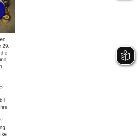
en
 29.
 die
und
n
BS
bil
ihre
o:
ung
ike