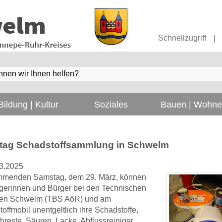
Schnellzugriff
|
Bildung | Kultur
Soziales
Bauen | Wohn
ag Schadstoffsammlung in Schwelm
3.2025
menden Samstag, dem 29. März, können
gerinnen und Bürger bei den Technischen
ben Schwelm (TBS AöR) und am
offmobil unentgeltlich ihre Schadstoffe,
breste, Säuren, Lacke, Abflussreiniger,