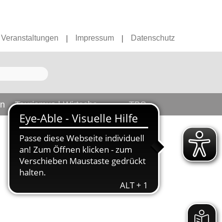
Veranstaltungen
Impressum
Datenschutz
|
|
en
Tourismus | Wirtschaft
TBS