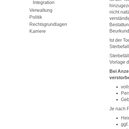
Integration
hinzugezo
Verwaltung
nicht natü
Politik
verständi
Rechtsgrundlagen
Bestattun
Beurkundu
Karriere
Ist der T
Sterbefal
Sterbefäl
Vorlage d
Bei Anze
verstorb
vol
Per
Geb
Je nach F
Hei
ggf