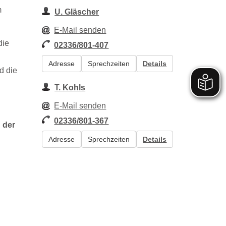
m
U. Gläscher
E-Mail senden
die
02336/801-407
Adresse
Sprechzeiten
Details
d die
T. Kohls
E-Mail senden
02336/801-367
 der
Adresse
Sprechzeiten
Details