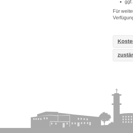
ggf.
Für weite
Verfügun
Koste
zustä