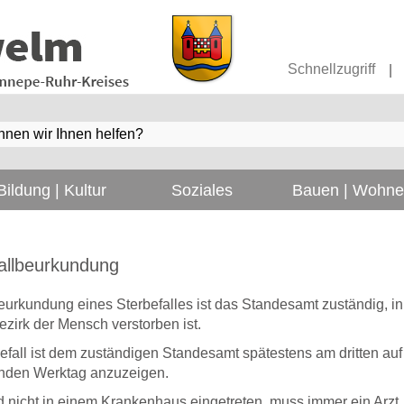
Schnellzugriff
|
Bildung | Kultur
Soziales
Bauen | Wohn
allbeurkundung
eurkundung eines Sterbefalles ist das Standesamt zuständig, in
zirk der Mensch verstorben ist.
efall ist dem zuständigen Standesamt spätestens am dritten auf
enden Werktag anzuzeigen.
od nicht in einem Krankenhaus eingetreten, muss immer ein Arzt