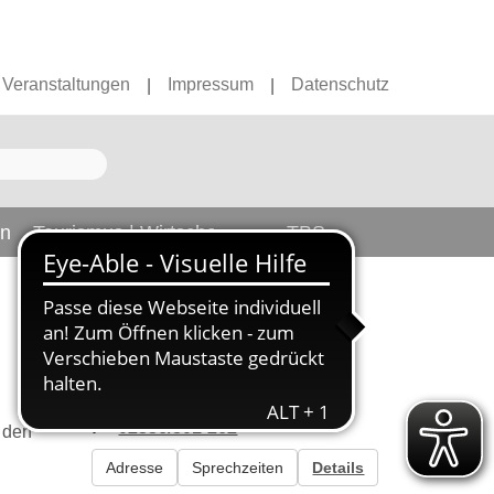
Veranstaltungen
Impressum
Datenschutz
|
|
en
Tourismus | Wirtschaft
TBS
Kontakt
H. Kappelhoff
E-Mail senden
02336/801-262
 den
Adresse
Sprechzeiten
Details