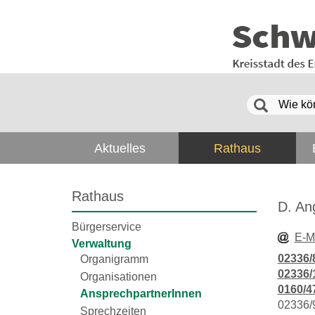
Aktuelles
Rathaus
Rathaus
D. An
Bürgerservice
E-M
Verwaltung
02336/
Organigramm
02336/
Organisationen
0160/4
AnsprechpartnerInnen
02336/
Sprechzeiten