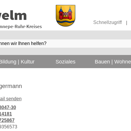
Schnellzugriff
|
Bildung | Kultur
Soziales
Bauen | Wohn
germann
ail senden
8047-30
14181
725867
9356573