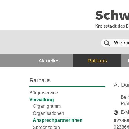
Aktuelles
Rathaus
Rathaus
A. Dür
Bürgerservice
Beih
Verwaltung
Prak
Organigramm
E-M
Organisationen
AnsprechpartnerInnen
02336/
02336/
Sprechzeiten