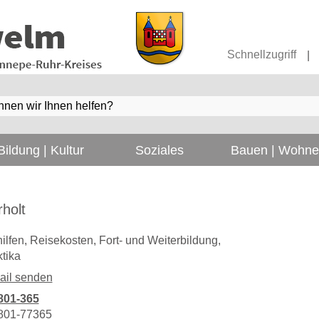
Schnellzugriff
|
Bildung | Kultur
Soziales
Bauen | Wohn
holt
ilfen, Reisekosten, Fort- und Weiterbildung,
tika
ail senden
801-365
801-77365