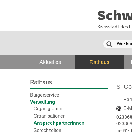
Aktuelles
Rathaus
Rathaus
S. Go
Bürgerservice
Par
Verwaltung
E-M
Organigramm
Organisationen
02336/
AnsprechpartnerInnen
02336/
Sprechzeiten
ist fü