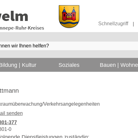
Schnellzugriff
|
Bildung | Kultur
Soziales
Bauen | Wohn
ttmann
kraumüberwachung/Verkehrsangelegenheiten
ail senden
801-377
801-0
r folgende Dienstleistungen zuständig: