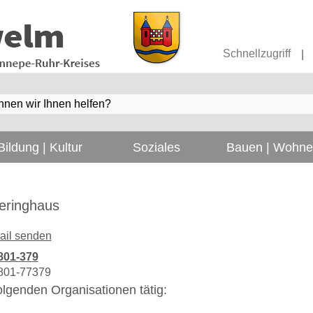
Schnellzugriff
|
Bildung | Kultur
Soziales
Bauen | Wohn
leringhaus
ail senden
801-379
801-77379
 folgenden Organisationen tätig: