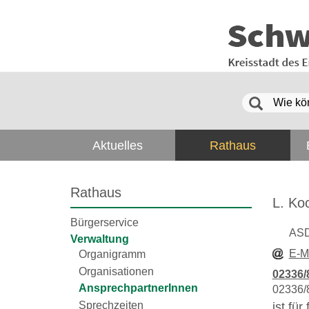
Aktuelles
Rathaus
Rathaus
L. Ko
Bürgerservice
AS
Verwaltung
E-M
Organigramm
Organisationen
02336/
AnsprechpartnerInnen
02336/
Sprechzeiten
ist fü