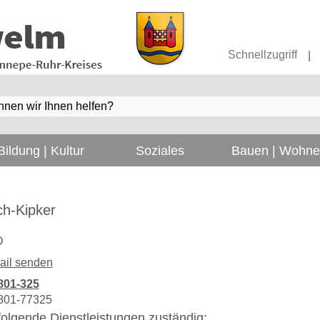
Schnellzugriff
|
Bildung | Kultur
Soziales
Bauen | Wohn
ch-Kipker
D
ail senden
801-325
801-77325
r folgende Dienstleistungen zuständig: