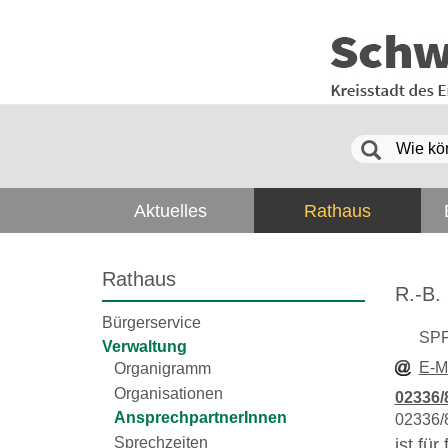
Aktuelles
Rathaus
Rathaus
R.-B.
Bürgerservice
SP
Verwaltung
E-M
Organigramm
Organisationen
02336/
AnsprechpartnerInnen
02336/
Sprechzeiten
ist fü