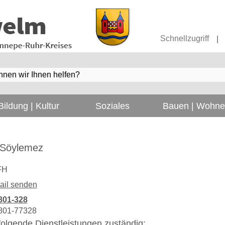
Schnellzugriff
|
Bildung | Kultur
Soziales
Bauen | Wohn
 Söylemez
FH
ail senden
801-328
801-77328
r folgende Dienstleistungen zuständig: