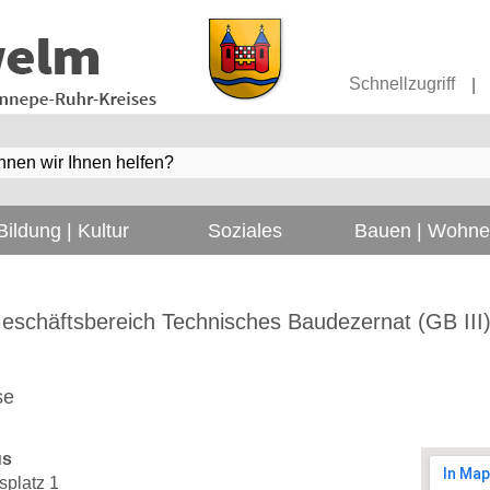
Schnellzugriff
|
Bildung | Kultur
Soziales
Bauen | Wohn
eschäftsbereich Technisches Baudezernat (GB III
se
us
platz 1