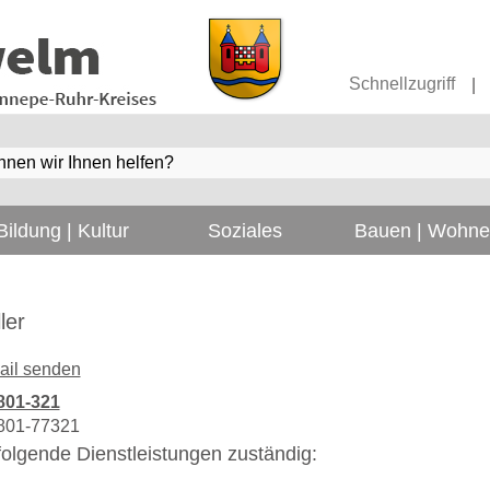
Schnellzugriff
|
Bildung | Kultur
Soziales
Bauen | Wohn
ler
ail senden
801-321
801-77321
r folgende Dienstleistungen zuständig: