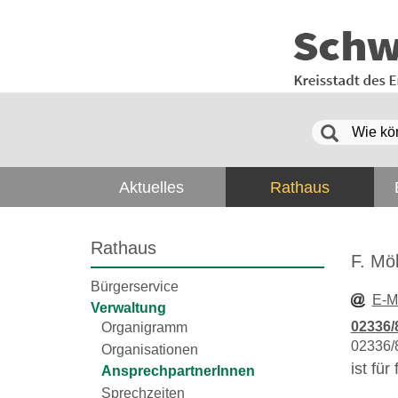
Aktuelles
Rathaus
Rathaus
F. Möl
Bürgerservice
E-M
Verwaltung
02336/
Organigramm
02336/
Organisationen
ist fü
AnsprechpartnerInnen
Sprechzeiten